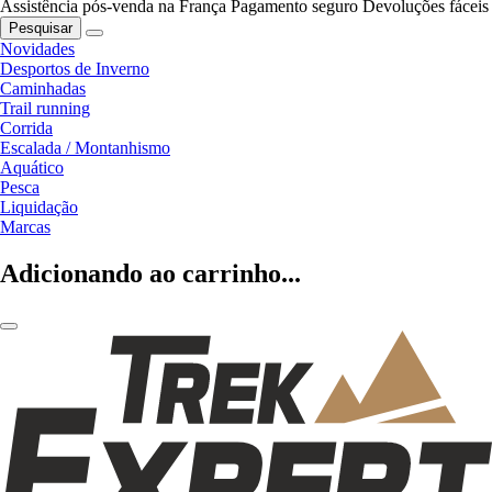
Assistência pós-venda na França
Pagamento seguro
Devoluções fáceis
Pesquisar
Novidades
Desportos de Inverno
Caminhadas
Trail running
Corrida
Escalada / Montanhismo
Aquático
Pesca
Liquidação
Marcas
Adicionando ao carrinho...