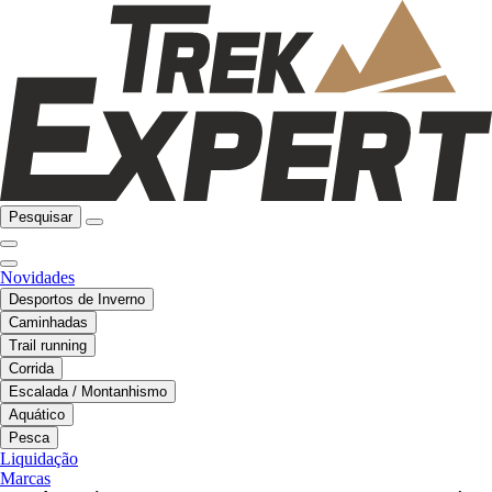
Pesquisar
Novidades
Desportos de Inverno
Caminhadas
Trail running
Corrida
Escalada / Montanhismo
Aquático
Pesca
Liquidação
Marcas