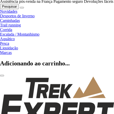
Assistência pós-venda na França
Pagamento seguro
Devoluções fáceis
Pesquisar
Novidades
Desportos de Inverno
Caminhadas
Trail running
Corrida
Escalada / Montanhismo
Aquático
Pesca
Liquidação
Marcas
Adicionando ao carrinho...