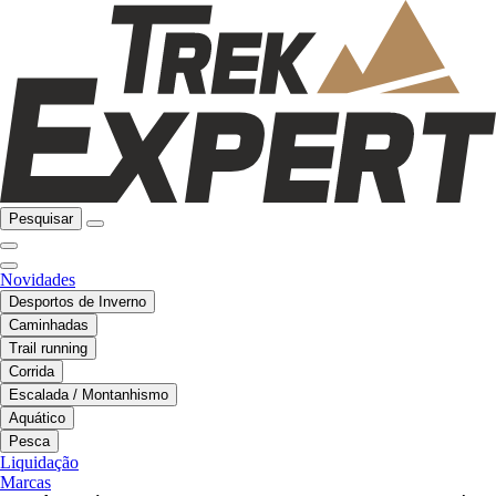
Pesquisar
Novidades
Desportos de Inverno
Caminhadas
Trail running
Corrida
Escalada / Montanhismo
Aquático
Pesca
Liquidação
Marcas