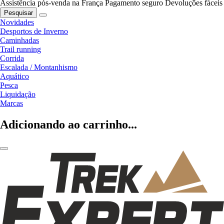
Assistência pós-venda na França
Pagamento seguro
Devoluções fáceis
Pesquisar
Novidades
Desportos de Inverno
Caminhadas
Trail running
Corrida
Escalada / Montanhismo
Aquático
Pesca
Liquidação
Marcas
Adicionando ao carrinho...