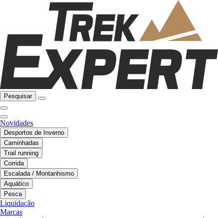
Pesquisar
Novidades
Desportos de Inverno
Caminhadas
Trail running
Corrida
Escalada / Montanhismo
Aquático
Pesca
Liquidação
Marcas