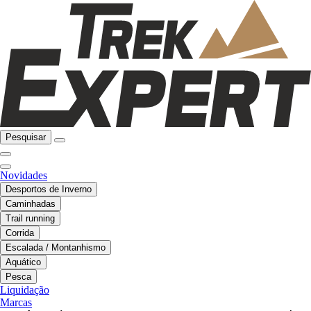
Pesquisar
Novidades
Desportos de Inverno
Caminhadas
Trail running
Corrida
Escalada / Montanhismo
Aquático
Pesca
Liquidação
Marcas