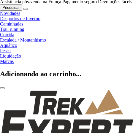
Assistência pós-venda na França
Pagamento seguro
Devoluções fáceis
Pesquisar
Novidades
Desportos de Inverno
Caminhadas
Trail running
Corrida
Escalada / Montanhismo
Aquático
Pesca
Liquidação
Marcas
Adicionando ao carrinho...