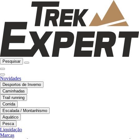
Pesquisar
Novidades
Desportos de Inverno
Caminhadas
Trail running
Corrida
Escalada / Montanhismo
Aquático
Pesca
Liquidação
Marcas