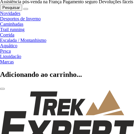
Assistência pós-venda na França
Pagamento seguro
Devoluções fáceis
Pesquisar
Novidades
Desportos de Inverno
Caminhadas
Trail running
Corrida
Escalada / Montanhismo
Aquático
Pesca
Liquidação
Marcas
Adicionando ao carrinho...