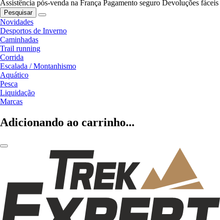
Assistência pós-venda na França
Pagamento seguro
Devoluções fáceis
Pesquisar
Novidades
Desportos de Inverno
Caminhadas
Trail running
Corrida
Escalada / Montanhismo
Aquático
Pesca
Liquidação
Marcas
Adicionando ao carrinho...