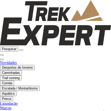
Pesquisar
Novidades
Desportos de Inverno
Caminhadas
Trail running
Corrida
Escalada / Montanhismo
Aquático
Pesca
Liquidação
Marcas