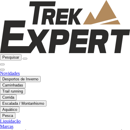
Pesquisar
Novidades
Desportos de Inverno
Caminhadas
Trail running
Corrida
Escalada / Montanhismo
Aquático
Pesca
Liquidação
Marcas