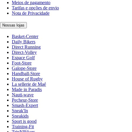
Meios de pagamento
Tarifas e opções de envio
Nota de Privacidade
Nossas lojas
Basket-Center
Daily Bikers
Direct Running
Direct-Volley
Espace Golf
Foot-Store
Galope-Store
Handball-Store
House of Rugby
La sellerie de Maé
Made in Paradis
Nauti-wave
Pecheur-Store
Smash-Expert
Sneak'In
Sneakids
Sport is good
Training-Fit
TripNBikers