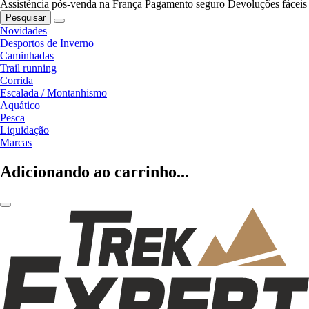
Assistência pós-venda na França
Pagamento seguro
Devoluções fáceis
Pesquisar
Novidades
Desportos de Inverno
Caminhadas
Trail running
Corrida
Escalada / Montanhismo
Aquático
Pesca
Liquidação
Marcas
Adicionando ao carrinho...