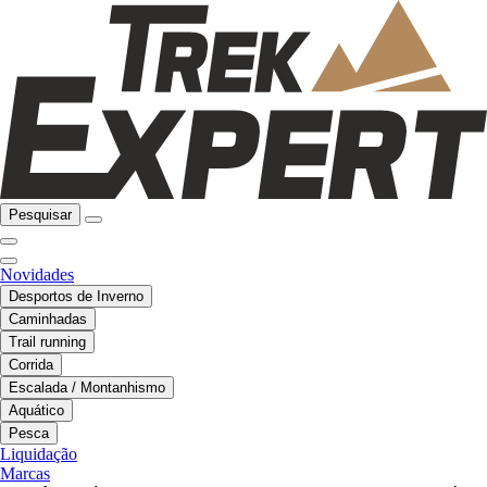
Pesquisar
Novidades
Desportos de Inverno
Caminhadas
Trail running
Corrida
Escalada / Montanhismo
Aquático
Pesca
Liquidação
Marcas