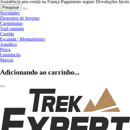
Assistência pós-venda na França
Pagamento seguro
Devoluções fáceis
Pesquisar
Novidades
Desportos de Inverno
Caminhadas
Trail running
Corrida
Escalada / Montanhismo
Aquático
Pesca
Liquidação
Marcas
Adicionando ao carrinho...