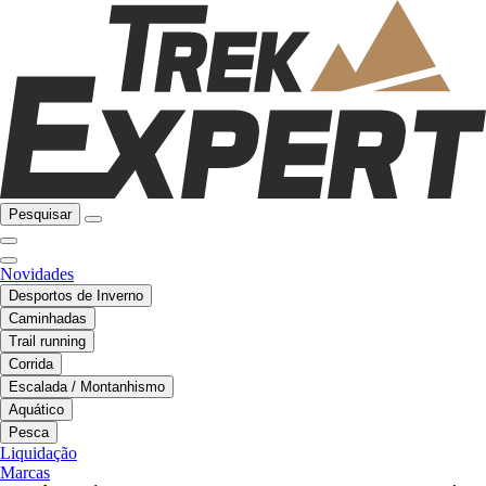
Pesquisar
Novidades
Desportos de Inverno
Caminhadas
Trail running
Corrida
Escalada / Montanhismo
Aquático
Pesca
Liquidação
Marcas