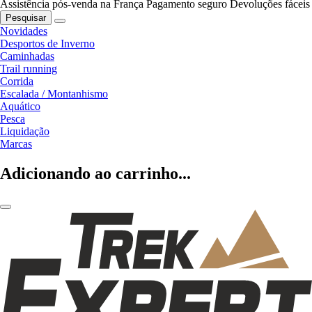
Assistência pós-venda na França
Pagamento seguro
Devoluções fáceis
Pesquisar
Novidades
Desportos de Inverno
Caminhadas
Trail running
Corrida
Escalada / Montanhismo
Aquático
Pesca
Liquidação
Marcas
Adicionando ao carrinho...