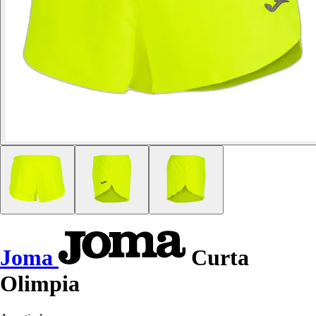
Joma
Curta
Olimpia