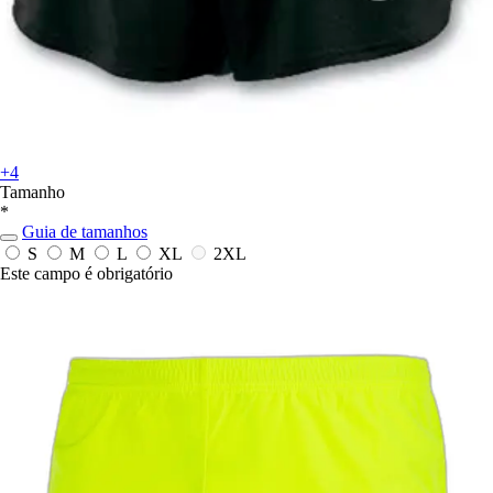
+4
Tamanho
*
Guia de tamanhos
S
M
L
XL
2XL
Este campo é obrigatório