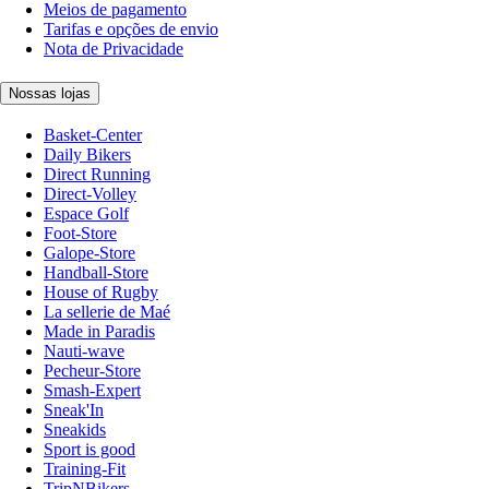
Meios de pagamento
Tarifas e opções de envio
Nota de Privacidade
Nossas lojas
Basket-Center
Daily Bikers
Direct Running
Direct-Volley
Espace Golf
Foot-Store
Galope-Store
Handball-Store
House of Rugby
La sellerie de Maé
Made in Paradis
Nauti-wave
Pecheur-Store
Smash-Expert
Sneak'In
Sneakids
Sport is good
Training-Fit
TripNBikers