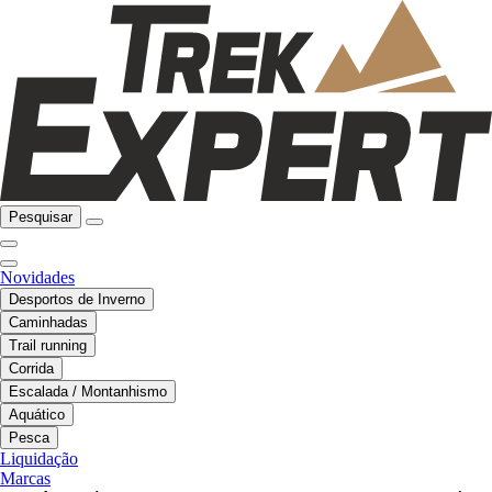
Pesquisar
Novidades
Desportos de Inverno
Caminhadas
Trail running
Corrida
Escalada / Montanhismo
Aquático
Pesca
Liquidação
Marcas