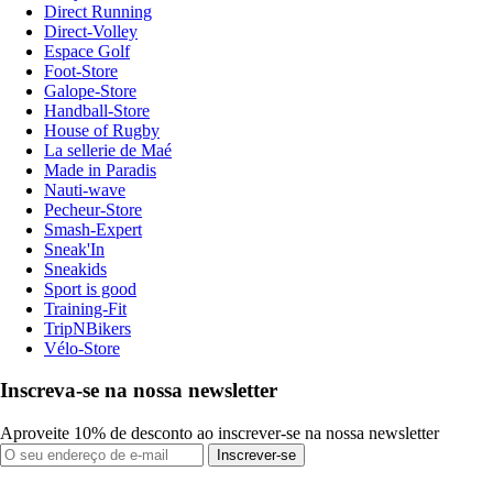
Direct Running
Direct-Volley
Espace Golf
Foot-Store
Galope-Store
Handball-Store
House of Rugby
La sellerie de Maé
Made in Paradis
Nauti-wave
Pecheur-Store
Smash-Expert
Sneak'In
Sneakids
Sport is good
Training-Fit
TripNBikers
Vélo-Store
Inscreva-se na nossa newsletter
Aproveite 10% de desconto ao inscrever-se na nossa newsletter
Inscrever-se