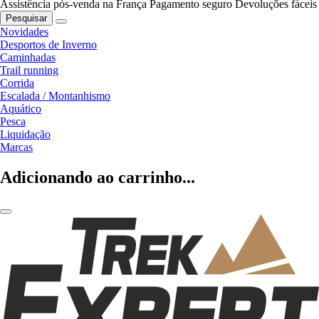
Assistência pós-venda na França
Pagamento seguro
Devoluções fáceis
Pesquisar
Novidades
Desportos de Inverno
Caminhadas
Trail running
Corrida
Escalada / Montanhismo
Aquático
Pesca
Liquidação
Marcas
Adicionando ao carrinho...