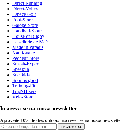
Direct Running
Direct-Volley
Espace Golf
Foot-Store
Galope-Store
Handball-Store
House of Rugby
La sellerie de Maé
Made in Paradis
Nauti-wave
Pecheur-Store
Smash-Expert
Sneak'In
Sneakids
Sport is good
Training-Fit
TripNBikers
Vélo-Store
Inscreva-se na nossa newsletter
Aproveite 10% de desconto ao inscrever-se na nossa newsletter
Inscrever-se