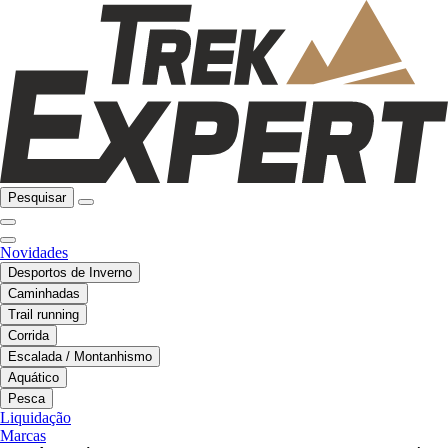
Pesquisar
Novidades
Desportos de Inverno
Caminhadas
Trail running
Corrida
Escalada / Montanhismo
Aquático
Pesca
Liquidação
Marcas