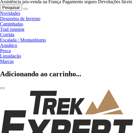
Assistência pós-venda na França
Pagamento seguro
Devoluções fáceis
Pesquisar
Novidades
Desportos de Inverno
Caminhadas
Trail running
Corrida
Escalada / Montanhismo
Aquático
Pesca
Liquidação
Marcas
Adicionando ao carrinho...