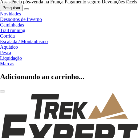
Assistência pós-venda na França
Pagamento seguro
Devoluções fáceis
Pesquisar
Novidades
Desportos de Inverno
Caminhadas
Trail running
Corrida
Escalada / Montanhismo
Aquático
Pesca
Liquidação
Marcas
Adicionando ao carrinho...