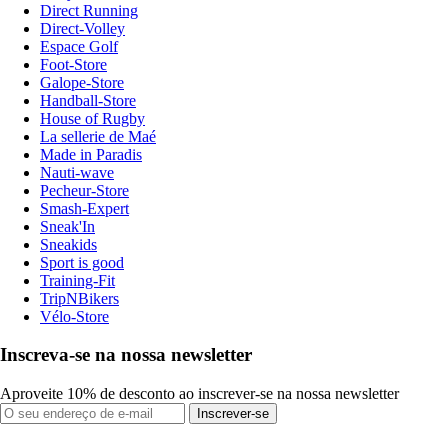
Direct Running
Direct-Volley
Espace Golf
Foot-Store
Galope-Store
Handball-Store
House of Rugby
La sellerie de Maé
Made in Paradis
Nauti-wave
Pecheur-Store
Smash-Expert
Sneak'In
Sneakids
Sport is good
Training-Fit
TripNBikers
Vélo-Store
Inscreva-se na nossa newsletter
Aproveite 10% de desconto ao inscrever-se na nossa newsletter
Inscrever-se