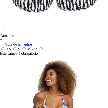
+7
Tamanho
*
Guia de tamanhos
XS
S
M
24h
L
Este campo é obrigatório