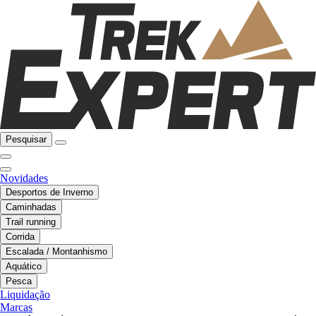
Pesquisar
Novidades
Desportos de Inverno
Caminhadas
Trail running
Corrida
Escalada / Montanhismo
Aquático
Pesca
Liquidação
Marcas