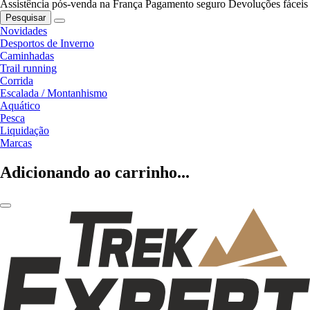
Assistência pós-venda na França
Pagamento seguro
Devoluções fáceis
Pesquisar
Novidades
Desportos de Inverno
Caminhadas
Trail running
Corrida
Escalada / Montanhismo
Aquático
Pesca
Liquidação
Marcas
Adicionando ao carrinho...