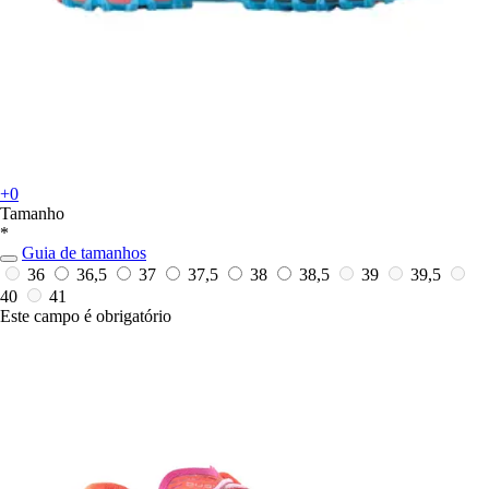
+0
Tamanho
*
Guia de tamanhos
36
36,5
37
37,5
38
38,5
39
39,5
40
41
Este campo é obrigatório