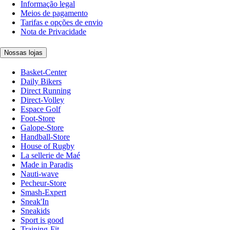
Informação legal
Meios de pagamento
Tarifas e opções de envio
Nota de Privacidade
Nossas lojas
Basket-Center
Daily Bikers
Direct Running
Direct-Volley
Espace Golf
Foot-Store
Galope-Store
Handball-Store
House of Rugby
La sellerie de Maé
Made in Paradis
Nauti-wave
Pecheur-Store
Smash-Expert
Sneak'In
Sneakids
Sport is good
Training-Fit