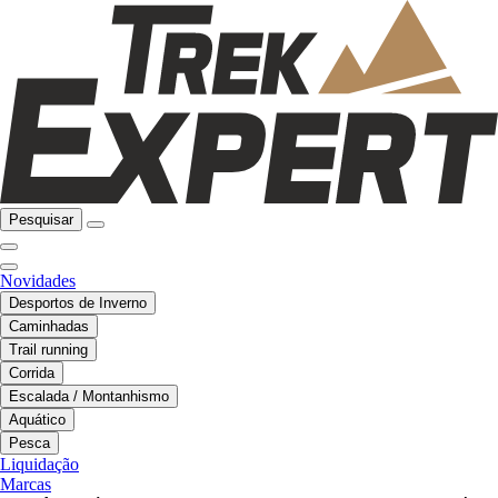
Pesquisar
Novidades
Desportos de Inverno
Caminhadas
Trail running
Corrida
Escalada / Montanhismo
Aquático
Pesca
Liquidação
Marcas