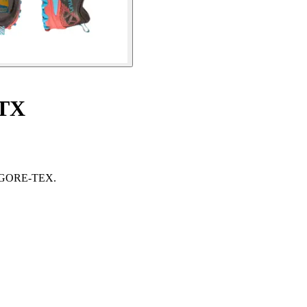
GTX
ana GORE-TEX.