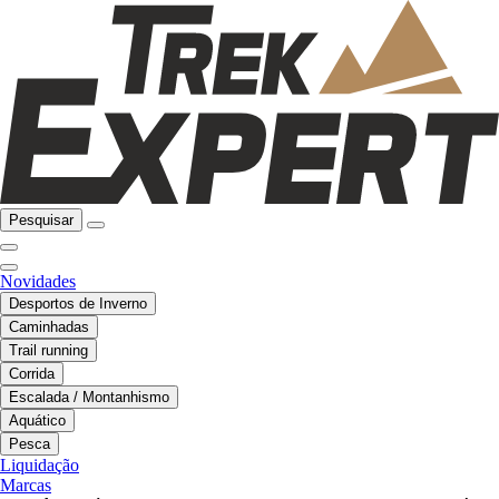
Pesquisar
Novidades
Desportos de Inverno
Caminhadas
Trail running
Corrida
Escalada / Montanhismo
Aquático
Pesca
Liquidação
Marcas