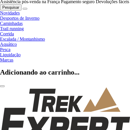
Assistência pós-venda na França
Pagamento seguro
Devoluções fáceis
Pesquisar
Novidades
Desportos de Inverno
Caminhadas
Trail running
Corrida
Escalada / Montanhismo
Aquático
Pesca
Liquidação
Marcas
Adicionando ao carrinho...