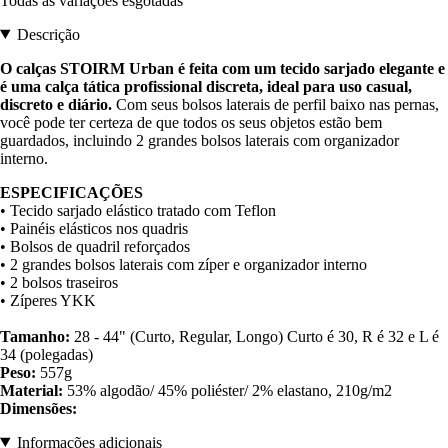
Todas as variações esgotadas
Descrição
O calças STOIRM Urban é feita com um tecido sarjado elegante e
é uma calça tática profissional discreta, ideal para uso casual,
discreto e diário.
Com seus bolsos laterais de perfil baixo nas pernas,
você pode ter certeza de que todos os seus objetos estão bem
guardados, incluindo 2 grandes bolsos laterais com organizador
interno.
ESPECIFICAÇÕES
• Tecido sarjado elástico tratado com Teflon
• Painéis elásticos nos quadris
• Bolsos de quadril reforçados
• 2 grandes bolsos laterais com zíper e organizador interno
• 2 bolsos traseiros
• Zíperes YKK
Tamanho:
28 - 44" (Curto, Regular, Longo) Curto é 30, R é 32 e L é
34 (polegadas)
Peso:
557g
Material:
53% algodão/ 45% poliéster/ 2% elastano, 210g/m2
Dimensões:
Informações adicionais