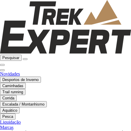
Pesquisar
Novidades
Desportos de Inverno
Caminhadas
Trail running
Corrida
Escalada / Montanhismo
Aquático
Pesca
Liquidação
Marcas