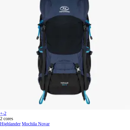
+-2
2 cores
Highlander
Mochila Novar