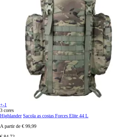
+-1
3 cores
Highlander
Sacola as costas Forces Elite 44 L
A partir de
€ 99,99
€ 84,72