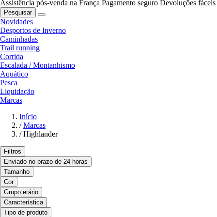
Assistência pós-venda na França
Pagamento seguro
Devoluções fáceis
Pesquisar
Novidades
Desportos de Inverno
Caminhadas
Trail running
Corrida
Escalada / Montanhismo
Aquático
Pesca
Liquidação
Marcas
Início
/
Marcas
/
Highlander
Filtros
Enviado no prazo de 24 horas
Tamanho
Cor
Grupo etário
Característica
Tipo de produto