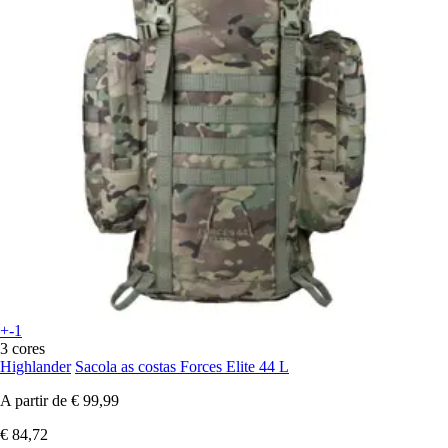
+-1
3 cores
Highlander
Sacola as costas Forces Elite 44 L
A partir de
€ 99,99
€ 84,72