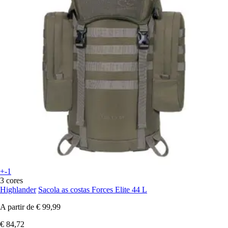
+-1
3 cores
Highlander
Sacola as costas Forces Elite 44 L
A partir de
€ 99,99
€ 84,72