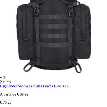
+-2
2 cores
Highlander
Sacola as costas Forces Elite 33 L
A partir de
€ 89,99
€ 76,25