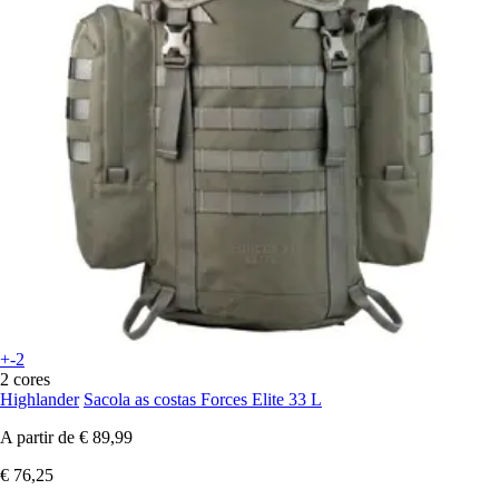
+-2
2 cores
Highlander
Sacola as costas Forces Elite 33 L
A partir de
€ 89,99
€ 76,25