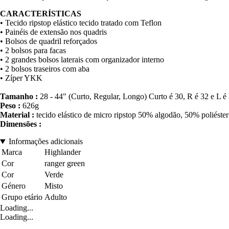
CARACTERÍSTICAS
• Tecido ripstop elástico tecido tratado com Teflon
• Painéis de extensão nos quadris
• Bolsos de quadril reforçados
• 2 bolsos para facas
• 2 grandes bolsos laterais com organizador interno
• 2 bolsos traseiros com aba
• Zíper YKK
Tamanho :
28 - 44" (Curto, Regular, Longo) Curto é 30, R é 32 e L é
Peso :
626g
Material :
tecido elástico de micro ripstop 50% algodão, 50% poliéste
Dimensões :
Informações adicionais
Marca
Highlander
Cor
ranger green
Cor
Verde
Género
Misto
Grupo etário
Adulto
Loading...
Loading...