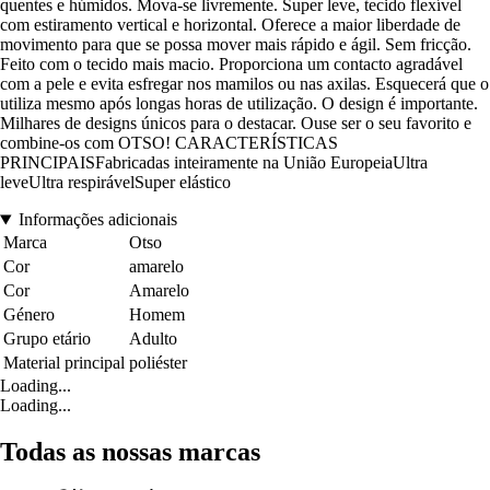
quentes e húmidos. Mova-se livremente. Super leve, tecido flexível
com estiramento vertical e horizontal. Oferece a maior liberdade de
movimento para que se possa mover mais rápido e ágil. Sem fricção.
Feito com o tecido mais macio. Proporciona um contacto agradável
com a pele e evita esfregar nos mamilos ou nas axilas. Esquecerá que o
utiliza mesmo após longas horas de utilização. O design é importante.
Milhares de designs únicos para o destacar. Ouse ser o seu favorito e
combine-os com OTSO! CARACTERÍSTICAS
PRINCIPAISFabricadas inteiramente na União EuropeiaUltra
leveUltra respirávelSuper elástico
Informações adicionais
Marca
Otso
Cor
amarelo
Cor
Amarelo
Género
Homem
Grupo etário
Adulto
Material principal
poliéster
Loading...
Loading...
Todas as nossas marcas