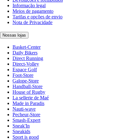
Informação legal
Meios de pagamento
Tarifas e opções de envio
Nota de Privacidade
Nossas lojas
Basket-Center
Daily Bikers
Direct Running
Direct-Volley
Espace Golf
Foot-Store
Galope-Store
Handball-Store
House of Rugby
La sellerie de Maé
Made in Paradis
Nauti-wave
Pecheur-Store
Smash-Expert
Sneak'In
Sneakids
Sport is good