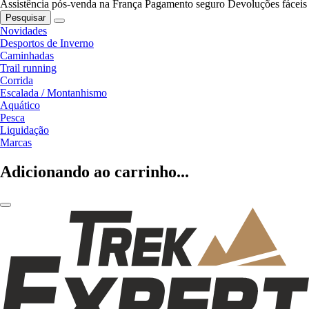
Assistência pós-venda na França
Pagamento seguro
Devoluções fáceis
Pesquisar
Novidades
Desportos de Inverno
Caminhadas
Trail running
Corrida
Escalada / Montanhismo
Aquático
Pesca
Liquidação
Marcas
Adicionando ao carrinho...