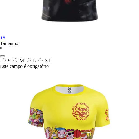
+5
Tamanho
*
S
M
L
XL
Este campo é obrigatório