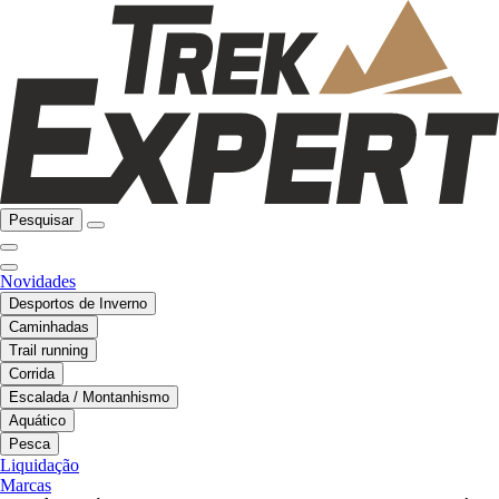
Pesquisar
Novidades
Desportos de Inverno
Caminhadas
Trail running
Corrida
Escalada / Montanhismo
Aquático
Pesca
Liquidação
Marcas