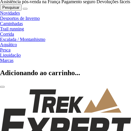
Assistência pós-venda na França
Pagamento seguro
Devoluções fáceis
Pesquisar
Novidades
Desportos de Inverno
Caminhadas
Trail running
Corrida
Escalada / Montanhismo
Aquático
Pesca
Liquidação
Marcas
Adicionando ao carrinho...