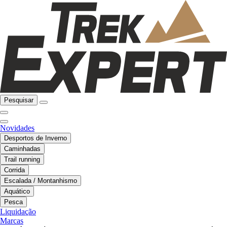
Pesquisar
Novidades
Desportos de Inverno
Caminhadas
Trail running
Corrida
Escalada / Montanhismo
Aquático
Pesca
Liquidação
Marcas