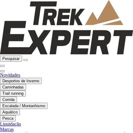
Pesquisar
Novidades
Desportos de Inverno
Caminhadas
Trail running
Corrida
Escalada / Montanhismo
Aquático
Pesca
Liquidação
Marcas