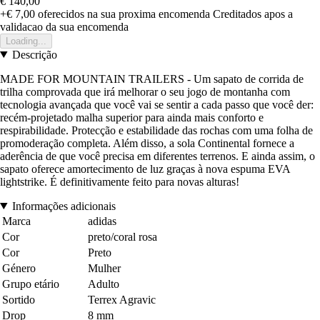
€ 140,00
+€ 7,00
oferecidos na sua proxima encomenda
Creditados apos a
validacao da sua encomenda
Loading...
Descrição
MADE FOR MOUNTAIN TRAILERS - Um sapato de corrida de
trilha comprovada que irá melhorar o seu jogo de montanha com
tecnologia avançada que você vai se sentir a cada passo que você der:
recém-projetado malha superior para ainda mais conforto e
respirabilidade. Protecção e estabilidade das rochas com uma folha de
promoderação completa. Além disso, a sola Continental fornece a
aderência de que você precisa em diferentes terrenos. E ainda assim, o
sapato oferece amortecimento de luz graças à nova espuma EVA
lightstrike. É definitivamente feito para novas alturas!
Informações adicionais
Marca
adidas
Cor
preto/coral rosa
Cor
Preto
Género
Mulher
Grupo etário
Adulto
Sortido
Terrex Agravic
Drop
8 mm