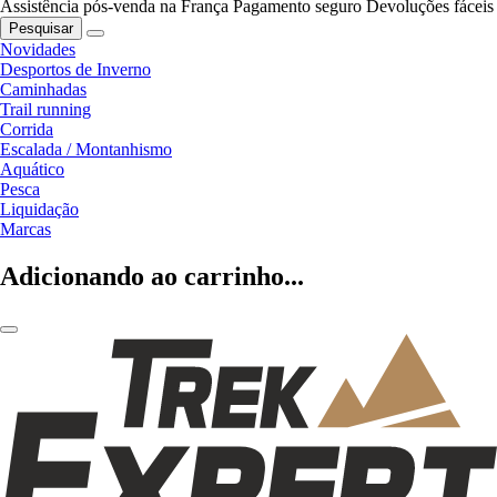
Assistência pós-venda na França
Pagamento seguro
Devoluções fáceis
Pesquisar
Novidades
Desportos de Inverno
Caminhadas
Trail running
Corrida
Escalada / Montanhismo
Aquático
Pesca
Liquidação
Marcas
Adicionando ao carrinho...