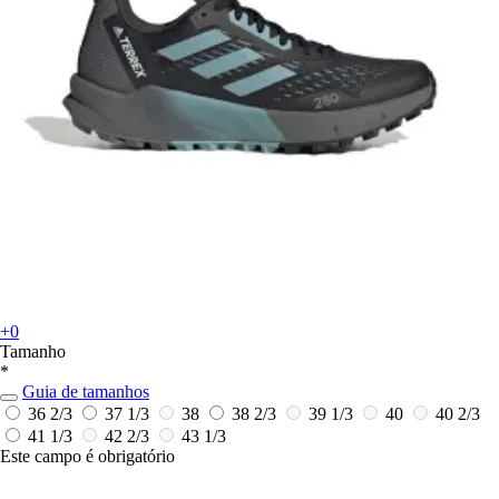
+0
Tamanho
*
Guia de tamanhos
36 2/3
37 1/3
38
38 2/3
39 1/3
40
40 2/3
41 1/3
42 2/3
43 1/3
Este campo é obrigatório