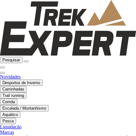
Pesquisar
Novidades
Desportos de Inverno
Caminhadas
Trail running
Corrida
Escalada / Montanhismo
Aquático
Pesca
Liquidação
Marcas