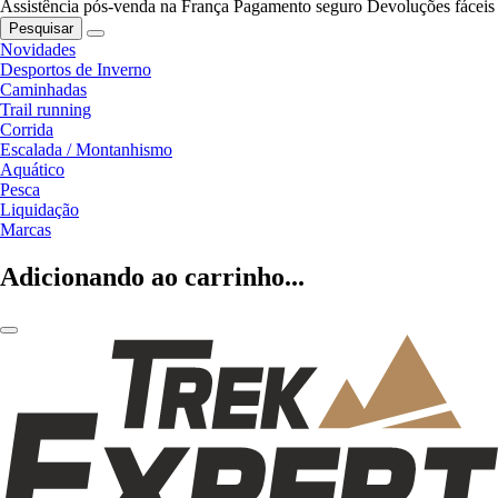
Assistência pós-venda na França
Pagamento seguro
Devoluções fáceis
Pesquisar
Novidades
Desportos de Inverno
Caminhadas
Trail running
Corrida
Escalada / Montanhismo
Aquático
Pesca
Liquidação
Marcas
Adicionando ao carrinho...