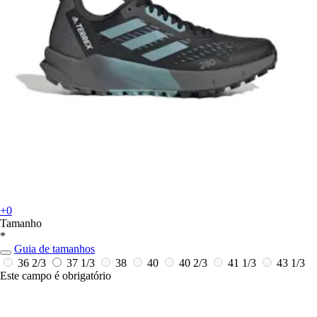
+0
Tamanho
*
Guia de tamanhos
36 2/3
37 1/3
38
40
40 2/3
41 1/3
43 1/3
Este campo é obrigatório