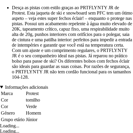
Desça as pistas com estilo graças ao PRTFLYNTY JR de
Protest. Esta jaqueta de ski e snowboard sem PFC tem um ótimo
aspeto – veja estes super fechos éclair! – enquanto o protege nas
pistas. Possui um acabamento repelente à água muito elevado de
20K, tapeamento crítico, capuz fixo, uma respirabilidade muito
alta de 20g, punhos interiores com orifícios para o polegar, saia
de cintura e uma patilha interior: perfeitos para impedir a entrada
de intempéries e garantir que você está na temperatura certa.
Com um ajuste e um comprimento regulares, o PRTFLYNTY
JR é o seu companheiro ideal nas pistas. Já reparou no prático
bolso para passe de ski? Os diferentes bolsos com fechos éclair
são ideais para guardar as suas coisas. Por razões de segurança,
o PRTFLYNTY JR não tem cordão funcional para os tamanhos
104-128.
Informações adicionais
Marca
Protest
Cor
tomilho
Cor
Verde
Género
Homem
Grupo etário
Júnior
Loading...
Loading...