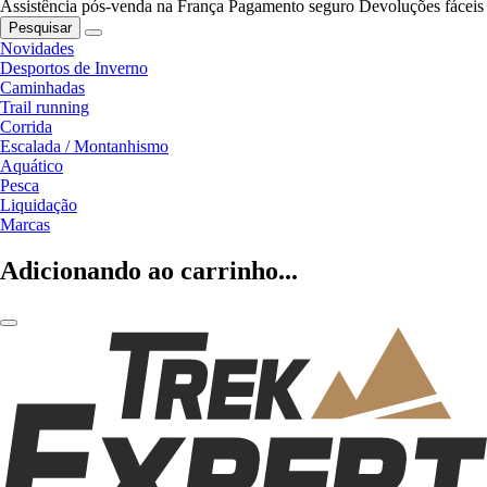
Assistência pós-venda na França
Pagamento seguro
Devoluções fáceis
Pesquisar
Novidades
Desportos de Inverno
Caminhadas
Trail running
Corrida
Escalada / Montanhismo
Aquático
Pesca
Liquidação
Marcas
Adicionando ao carrinho...