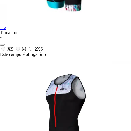
+-2
Tamanho
*
XS
M
2XS
Este campo é obrigatório