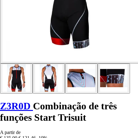
Z3R0D
Combinação de três
funções Start Trisuit
A partir de
€ 135,00
€ 121,46
-10%