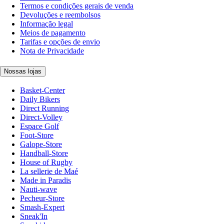
Termos e condições gerais de venda
Devoluções e reembolsos
Informação legal
Meios de pagamento
Tarifas e opções de envio
Nota de Privacidade
Nossas lojas
Basket-Center
Daily Bikers
Direct Running
Direct-Volley
Espace Golf
Foot-Store
Galope-Store
Handball-Store
House of Rugby
La sellerie de Maé
Made in Paradis
Nauti-wave
Pecheur-Store
Smash-Expert
Sneak'In