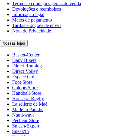
Termos e condições gerais de venda
Devoluções e reembolsos
Informação legal
Meios de pagamento
Tarifas e opções de envio
Nota de Privacidade
Nossas lojas
Basket-Center
Daily Bikers
Direct Running
Direct-Volley
Espace Golf
Foot-Store
Galope-Store
Handball-Store
House of Rugby
La sellerie de Maé
Made in Paradis
Nauti-wave
Pecheur-Store
Smash-Expert
Sneak'In