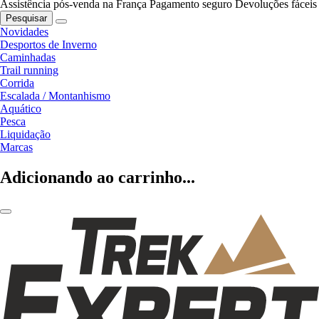
Assistência pós-venda na França
Pagamento seguro
Devoluções fáceis
Pesquisar
Novidades
Desportos de Inverno
Caminhadas
Trail running
Corrida
Escalada / Montanhismo
Aquático
Pesca
Liquidação
Marcas
Adicionando ao carrinho...