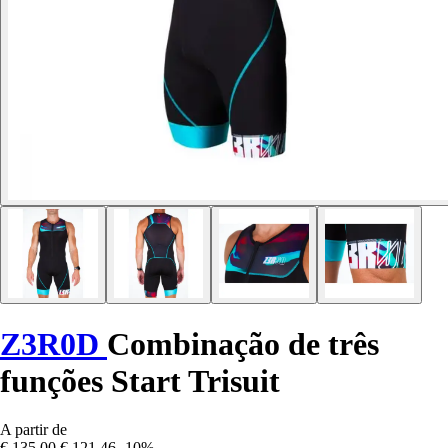
Z3R0D
Combinação de três
funções Start Trisuit
A partir de
€ 135,00
€ 121,46
-10%