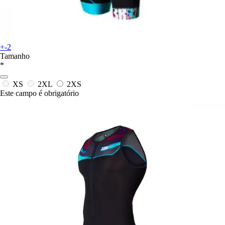
+-2
Tamanho
*
XS
2XL
2XS
Este campo é obrigatório