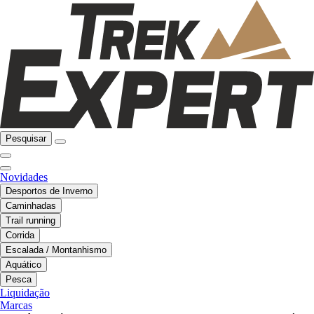
Pesquisar
Novidades
Desportos de Inverno
Caminhadas
Trail running
Corrida
Escalada / Montanhismo
Aquático
Pesca
Liquidação
Marcas