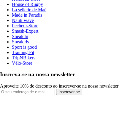
House of Rugby
La sellerie de Maé
Made in Paradis
Nauti-wave
Pecheur-Store
Smash-Expert
Sneak'In
Sneakids
Sport is good
Training-Fit
TripNBikers
Vélo-Store
Inscreva-se na nossa newsletter
Aproveite 10% de desconto ao inscrever-se na nossa newsletter
Inscrever-se