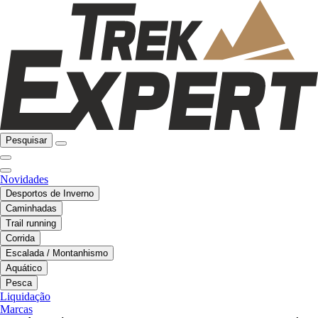
Pesquisar
Novidades
Desportos de Inverno
Caminhadas
Trail running
Corrida
Escalada / Montanhismo
Aquático
Pesca
Liquidação
Marcas