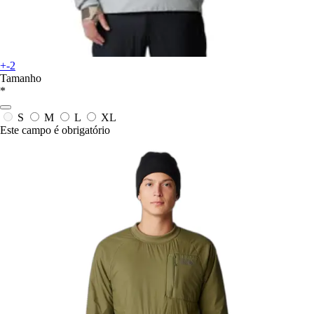
+-2
Tamanho
*
S
M
L
XL
Este campo é obrigatório