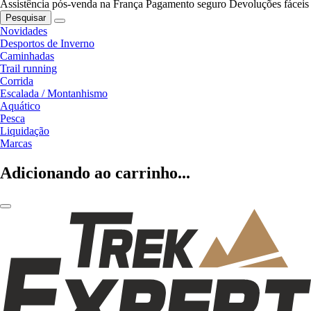
Assistência pós-venda na França
Pagamento seguro
Devoluções fáceis
Pesquisar
Novidades
Desportos de Inverno
Caminhadas
Trail running
Corrida
Escalada / Montanhismo
Aquático
Pesca
Liquidação
Marcas
Adicionando ao carrinho...