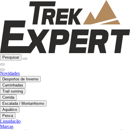
Pesquisar
Novidades
Desportos de Inverno
Caminhadas
Trail running
Corrida
Escalada / Montanhismo
Aquático
Pesca
Liquidação
Marcas