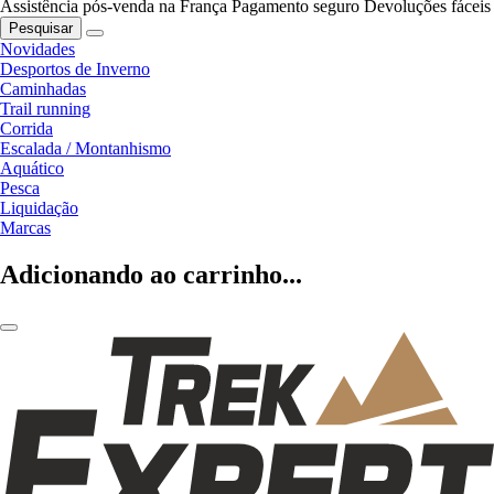
Assistência pós-venda na França
Pagamento seguro
Devoluções fáceis
Pesquisar
Novidades
Desportos de Inverno
Caminhadas
Trail running
Corrida
Escalada / Montanhismo
Aquático
Pesca
Liquidação
Marcas
Adicionando ao carrinho...