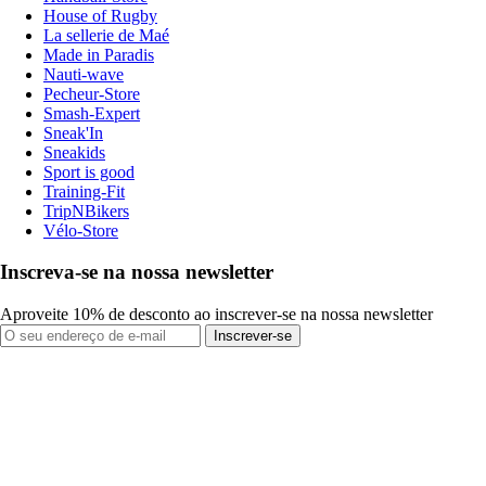
House of Rugby
La sellerie de Maé
Made in Paradis
Nauti-wave
Pecheur-Store
Smash-Expert
Sneak'In
Sneakids
Sport is good
Training-Fit
TripNBikers
Vélo-Store
Inscreva-se na nossa newsletter
Aproveite 10% de desconto ao inscrever-se na nossa newsletter
Inscrever-se