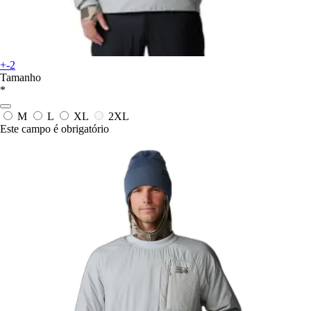
+-2
Tamanho
*
M
L
XL
2XL
Este campo é obrigatório