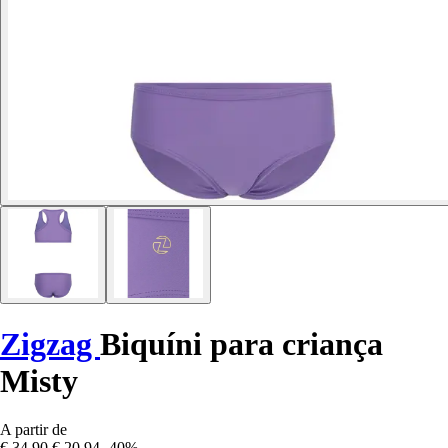
Zigzag
Biquíni para criança
Misty
A partir de
€ 34,90
€ 20,94
-40%