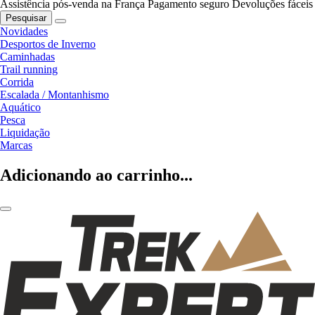
Assistência pós-venda na França
Pagamento seguro
Devoluções fáceis
Pesquisar
Novidades
Desportos de Inverno
Caminhadas
Trail running
Corrida
Escalada / Montanhismo
Aquático
Pesca
Liquidação
Marcas
Adicionando ao carrinho...