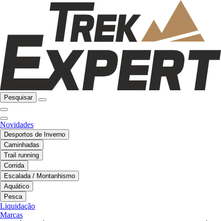
Pesquisar
Novidades
Desportos de Inverno
Caminhadas
Trail running
Corrida
Escalada / Montanhismo
Aquático
Pesca
Liquidação
Marcas