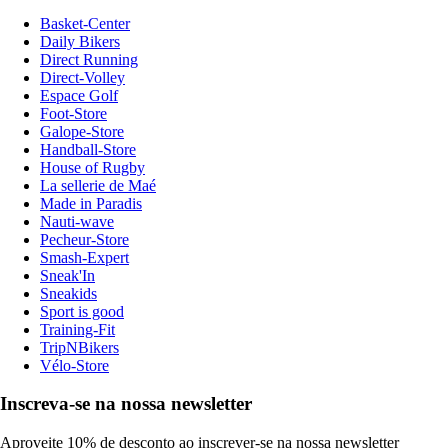
Basket-Center
Daily Bikers
Direct Running
Direct-Volley
Espace Golf
Foot-Store
Galope-Store
Handball-Store
House of Rugby
La sellerie de Maé
Made in Paradis
Nauti-wave
Pecheur-Store
Smash-Expert
Sneak'In
Sneakids
Sport is good
Training-Fit
TripNBikers
Vélo-Store
Inscreva-se na nossa newsletter
Aproveite 10% de desconto ao inscrever-se na nossa newsletter