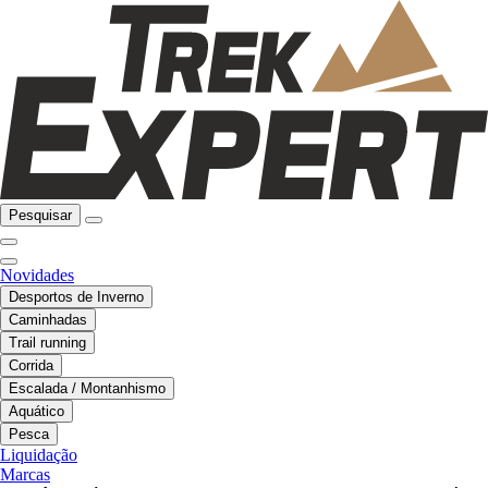
Pesquisar
Novidades
Desportos de Inverno
Caminhadas
Trail running
Corrida
Escalada / Montanhismo
Aquático
Pesca
Liquidação
Marcas