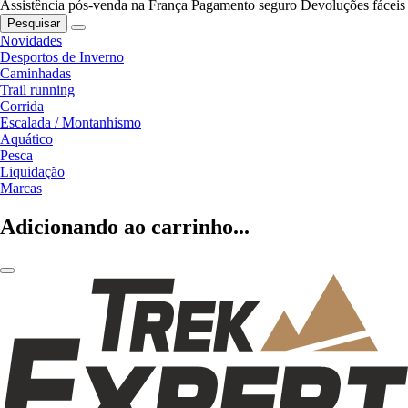
Assistência pós-venda na França
Pagamento seguro
Devoluções fáceis
Pesquisar
Novidades
Desportos de Inverno
Caminhadas
Trail running
Corrida
Escalada / Montanhismo
Aquático
Pesca
Liquidação
Marcas
Adicionando ao carrinho...