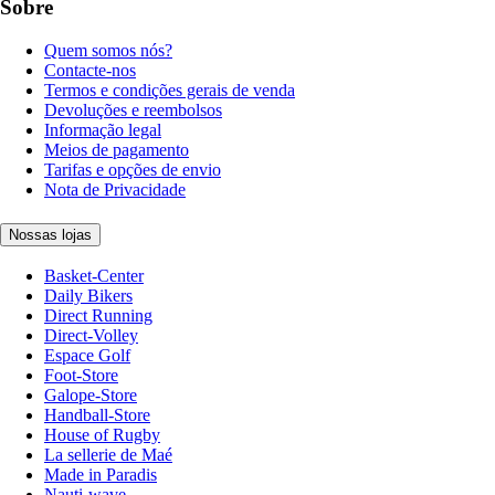
Sobre
Quem somos nós?
Contacte-nos
Termos e condições gerais de venda
Devoluções e reembolsos
Informação legal
Meios de pagamento
Tarifas e opções de envio
Nota de Privacidade
Nossas lojas
Basket-Center
Daily Bikers
Direct Running
Direct-Volley
Espace Golf
Foot-Store
Galope-Store
Handball-Store
House of Rugby
La sellerie de Maé
Made in Paradis
Nauti-wave