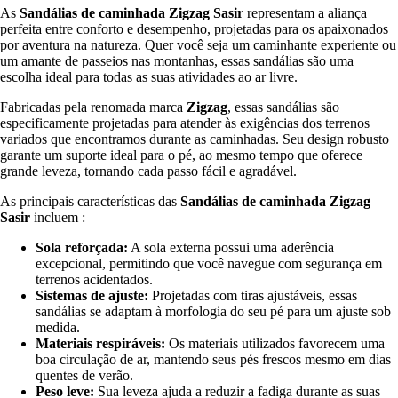
As
Sandálias de caminhada Zigzag Sasir
representam a aliança
perfeita entre conforto e desempenho, projetadas para os apaixonados
por aventura na natureza. Quer você seja um caminhante experiente ou
um amante de passeios nas montanhas, essas sandálias são uma
escolha ideal para todas as suas atividades ao ar livre.
Fabricadas pela renomada marca
Zigzag
, essas sandálias são
especificamente projetadas para atender às exigências dos terrenos
variados que encontramos durante as caminhadas. Seu design robusto
garante um suporte ideal para o pé, ao mesmo tempo que oferece
grande leveza, tornando cada passo fácil e agradável.
As principais características das
Sandálias de caminhada Zigzag
Sasir
incluem :
Sola reforçada:
A sola externa possui uma aderência
excepcional, permitindo que você navegue com segurança em
terrenos acidentados.
Sistemas de ajuste:
Projetadas com tiras ajustáveis, essas
sandálias se adaptam à morfologia do seu pé para um ajuste sob
medida.
Materiais respiráveis:
Os materiais utilizados favorecem uma
boa circulação de ar, mantendo seus pés frescos mesmo em dias
quentes de verão.
Peso leve:
Sua leveza ajuda a reduzir a fadiga durante as suas