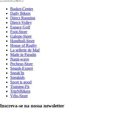
Basket-Center
Daily Bikers
Direct Running
Direct-Volley
Espace Golf
Foot-Store
Galope-Store
Handball-Store
House of Rugby
La sellerie de Maé
Made in Paradis
Nauti-wave
Pecheur-Store
Smash-Expert
Sneak'In
Sneakids
Sport is good
Training-Fit
TripNBikers
Vélo-Store
Inscreva-se na nossa newsletter