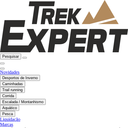
Pesquisar
Novidades
Desportos de Inverno
Caminhadas
Trail running
Corrida
Escalada / Montanhismo
Aquático
Pesca
Liquidação
Marcas