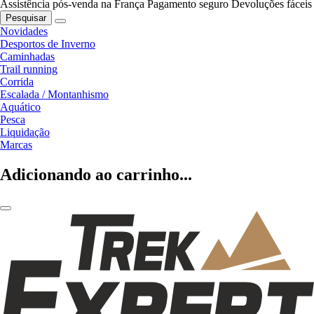
Assistência pós-venda na França
Pagamento seguro
Devoluções fáceis
Pesquisar
Novidades
Desportos de Inverno
Caminhadas
Trail running
Corrida
Escalada / Montanhismo
Aquático
Pesca
Liquidação
Marcas
Adicionando ao carrinho...