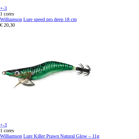
+-3
1 cores
Williamson
Lure speed pro deep 18 cm
€ 20,30
+-3
1 cores
Williamson
Lure Killer Prawn Natural Glow – 11g