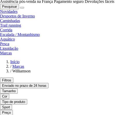
Assistência pós-venda na França
Pagamento seguro
Devoluções fáceis
Pesquisar
Novidades
Desportos de Inverno
Caminhadas
Trail running
Corrida
Escalada / Montanhismo
Aquático
Pesca
Liquidação
Marcas
Início
/
Marcas
/
Williamson
Filtros
Enviado no prazo de 24 horas
Tamanho
Cor
Tipo de produto
Sport
Preço