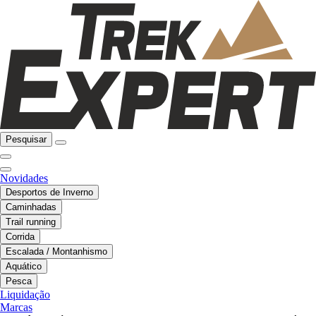
Pesquisar
Novidades
Desportos de Inverno
Caminhadas
Trail running
Corrida
Escalada / Montanhismo
Aquático
Pesca
Liquidação
Marcas