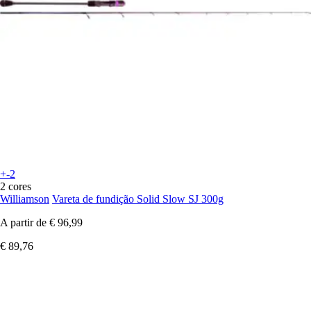
+-2
2 cores
Williamson
Vareta de fundição Solid Slow SJ 300g
A partir de
€ 96,99
€ 89,76