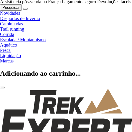
Assistência pós-venda na França
Pagamento seguro
Devoluções fáceis
Pesquisar
Novidades
Desportos de Inverno
Caminhadas
Trail running
Corrida
Escalada / Montanhismo
Aquático
Pesca
Liquidação
Marcas
Adicionando ao carrinho...