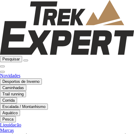
Pesquisar
Novidades
Desportos de Inverno
Caminhadas
Trail running
Corrida
Escalada / Montanhismo
Aquático
Pesca
Liquidação
Marcas