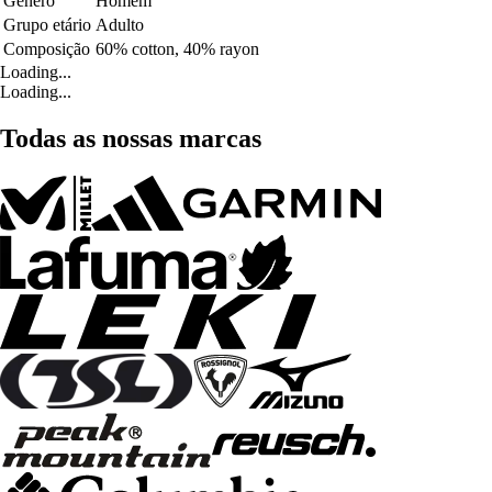
Género
Homem
Grupo etário
Adulto
Composição
60% cotton, 40% rayon
Loading...
Loading...
Todas as nossas marcas