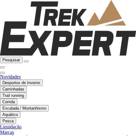
Pesquisar
Novidades
Desportos de Inverno
Caminhadas
Trail running
Corrida
Escalada / Montanhismo
Aquático
Pesca
Liquidação
Marcas