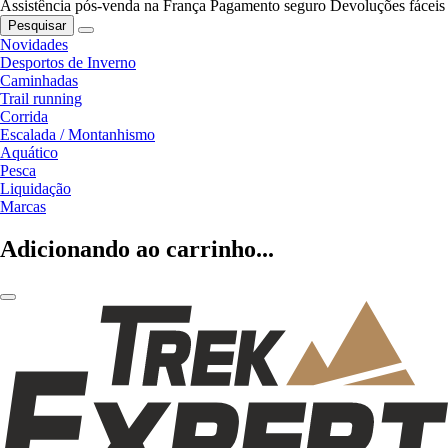
Assistência pós-venda na França
Pagamento seguro
Devoluções fáceis
Pesquisar
Novidades
Desportos de Inverno
Caminhadas
Trail running
Corrida
Escalada / Montanhismo
Aquático
Pesca
Liquidação
Marcas
Adicionando ao carrinho...