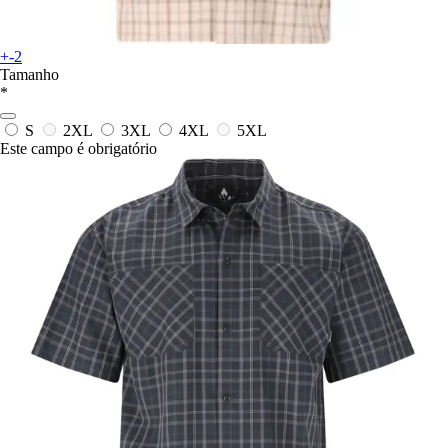
+-2
Tamanho
*
S
2XL
3XL
4XL
5XL
Este campo é obrigatório