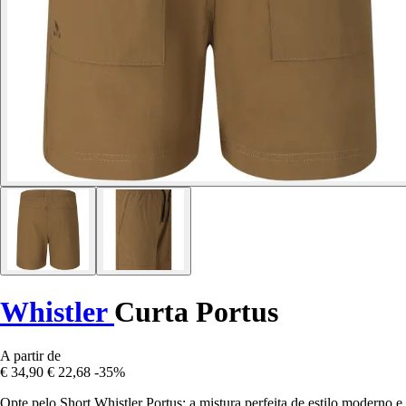
Whistler
Curta Portus
A partir de
€ 34,90
€ 22,68
-35%
Opte pelo Short Whistler Portus: a mistura perfeita de estilo moderno e