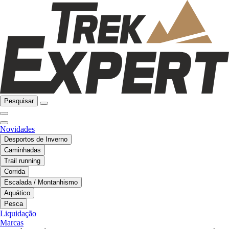
Pesquisar
Novidades
Desportos de Inverno
Caminhadas
Trail running
Corrida
Escalada / Montanhismo
Aquático
Pesca
Liquidação
Marcas