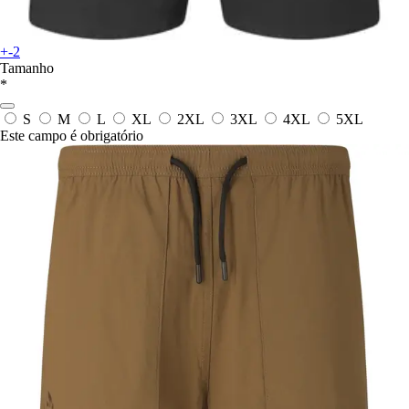
+-2
Tamanho
*
S
M
L
XL
2XL
3XL
4XL
5XL
Este campo é obrigatório