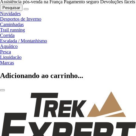
Assistência pós-venda na França
Pagamento seguro
Devoluções fáceis
Pesquisar
Novidades
Desportos de Inverno
Caminhadas
Trail running
Corrida
Escalada / Montanhismo
Aquático
Pesca
Liquidação
Marcas
Adicionando ao carrinho...