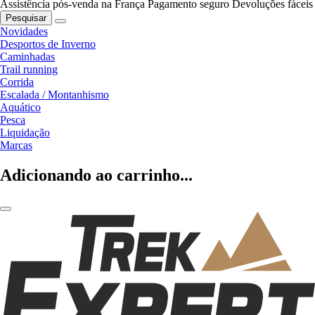
Assistência pós-venda na França
Pagamento seguro
Devoluções fáceis
Pesquisar
Novidades
Desportos de Inverno
Caminhadas
Trail running
Corrida
Escalada / Montanhismo
Aquático
Pesca
Liquidação
Marcas
Adicionando ao carrinho...