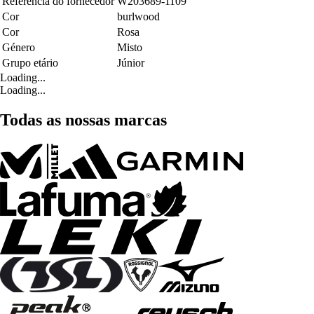
Referência do fornecedor
W203689-1109
Cor
burlwood
Cor
Rosa
Género
Misto
Grupo etário
Júnior
Loading...
Loading...
Todas as nossas marcas