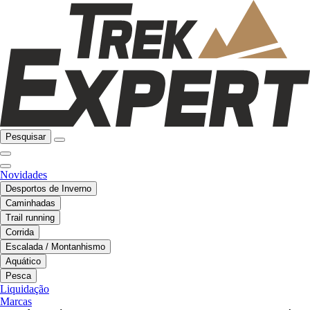
Pesquisar
Novidades
Desportos de Inverno
Caminhadas
Trail running
Corrida
Escalada / Montanhismo
Aquático
Pesca
Liquidação
Marcas