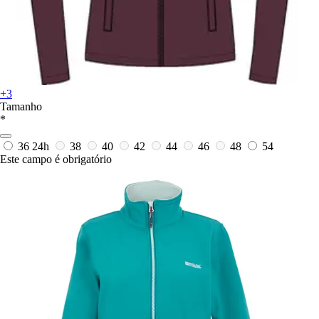
+3
Tamanho
*
36
24h
38
40
42
44
46
48
54
Este campo é obrigatório