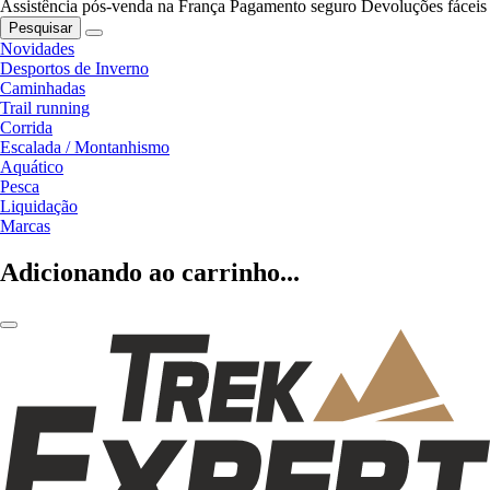
Assistência pós-venda na França
Pagamento seguro
Devoluções fáceis
Pesquisar
Novidades
Desportos de Inverno
Caminhadas
Trail running
Corrida
Escalada / Montanhismo
Aquático
Pesca
Liquidação
Marcas
Adicionando ao carrinho...