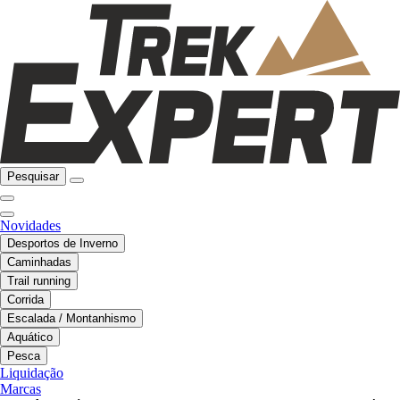
Pesquisar
Novidades
Desportos de Inverno
Caminhadas
Trail running
Corrida
Escalada / Montanhismo
Aquático
Pesca
Liquidação
Marcas