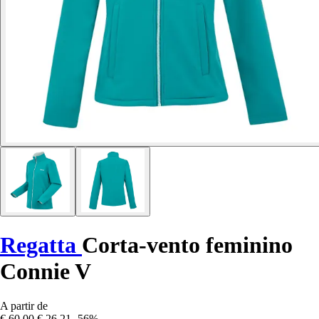
Regatta
Corta-vento feminino
Connie V
A partir de
€ 60,00
€ 26,21
-56%