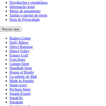
Devoluções e reembolsos
Informação legal
Meios de pagamento
Tarifas e opções de envio
Nota de Privacidade
Nossas lojas
Basket-Center
Daily Bikers
Direct Running
Direct-Volley
Espace Golf
Foot-Store
Galope-Store
Handball-Store
House of Rugby
La sellerie de Maé
Made in Paradis
Nauti-wave
Pecheur-Store
Smash-Expert
Sneak'In
Sneakids