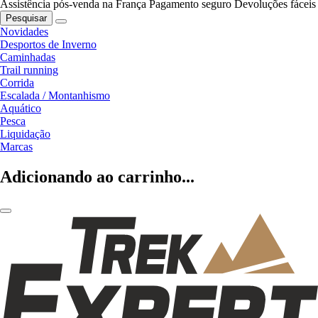
Assistência pós-venda na França
Pagamento seguro
Devoluções fáceis
Pesquisar
Novidades
Desportos de Inverno
Caminhadas
Trail running
Corrida
Escalada / Montanhismo
Aquático
Pesca
Liquidação
Marcas
Adicionando ao carrinho...