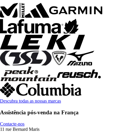
Descubra todas as nossas marcas
Assistência pós-venda na França
Contacte-nos
11 rue Bernard Maris