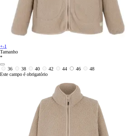
+-1
Tamanho
*
36
38
40
42
44
46
48
Este campo é obrigatório