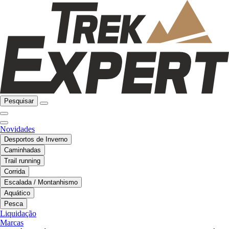
Pesquisar
Novidades
Desportos de Inverno
Caminhadas
Trail running
Corrida
Escalada / Montanhismo
Aquático
Pesca
Liquidação
Marcas