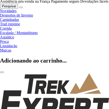
Assistência pós-venda na França
Pagamento seguro
Devoluções fáceis
Pesquisar
Novidades
Desportos de Inverno
Caminhadas
Trail running
Corrida
Escalada / Montanhismo
Aquático
Pesca
Liquidação
Marcas
Adicionando ao carrinho...