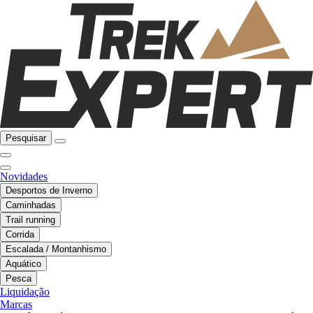
Pesquisar
Novidades
Desportos de Inverno
Caminhadas
Trail running
Corrida
Escalada / Montanhismo
Aquático
Pesca
Liquidação
Marcas