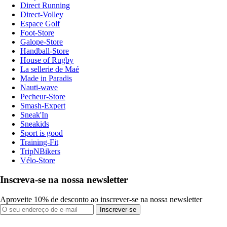
Direct Running
Direct-Volley
Espace Golf
Foot-Store
Galope-Store
Handball-Store
House of Rugby
La sellerie de Maé
Made in Paradis
Nauti-wave
Pecheur-Store
Smash-Expert
Sneak'In
Sneakids
Sport is good
Training-Fit
TripNBikers
Vélo-Store
Inscreva-se na nossa newsletter
Aproveite 10% de desconto ao inscrever-se na nossa newsletter
Inscrever-se