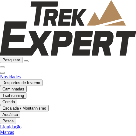
Pesquisar
Novidades
Desportos de Inverno
Caminhadas
Trail running
Corrida
Escalada / Montanhismo
Aquático
Pesca
Liquidação
Marcas