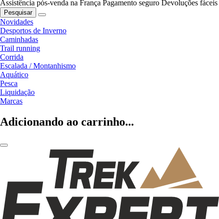
Assistência pós-venda na França
Pagamento seguro
Devoluções fáceis
Pesquisar
Novidades
Desportos de Inverno
Caminhadas
Trail running
Corrida
Escalada / Montanhismo
Aquático
Pesca
Liquidação
Marcas
Adicionando ao carrinho...