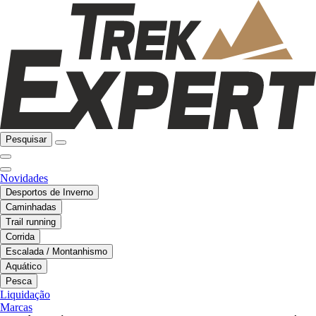
Pesquisar
Novidades
Desportos de Inverno
Caminhadas
Trail running
Corrida
Escalada / Montanhismo
Aquático
Pesca
Liquidação
Marcas