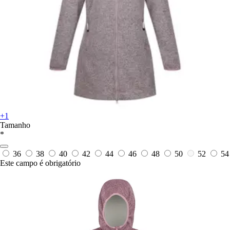
+1
Tamanho
*
36
38
40
42
44
46
48
50
52
54
Este campo é obrigatório