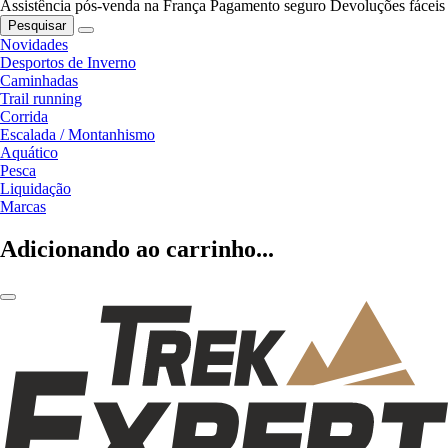
Assistência pós-venda na França
Pagamento seguro
Devoluções fáceis
Pesquisar
Novidades
Desportos de Inverno
Caminhadas
Trail running
Corrida
Escalada / Montanhismo
Aquático
Pesca
Liquidação
Marcas
Adicionando ao carrinho...