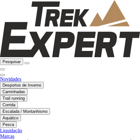
Pesquisar
Novidades
Desportos de Inverno
Caminhadas
Trail running
Corrida
Escalada / Montanhismo
Aquático
Pesca
Liquidação
Marcas