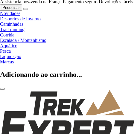
Assistência pós-venda na França
Pagamento seguro
Devoluções fáceis
Pesquisar
Novidades
Desportos de Inverno
Caminhadas
Trail running
Corrida
Escalada / Montanhismo
Aquático
Pesca
Liquidação
Marcas
Adicionando ao carrinho...