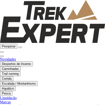
Pesquisar
Novidades
Desportos de Inverno
Caminhadas
Trail running
Corrida
Escalada / Montanhismo
Aquático
Pesca
Liquidação
Marcas