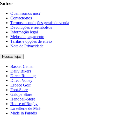
Sobre
Quem somos nós?
Contacte-nos
Termos e condições gerais de venda
Devoluções e reembolsos
Informação legal
Meios de pagamento
Tarifas e opções de envio
Nota de Privacidade
Nossas lojas
Basket-Center
Daily Bikers
Direct Running
Direct-Volley
Espace Golf
Foot-Store
Galope-Store
Handball-Store
House of Rugby
La sellerie de Maé
Made in Paradis