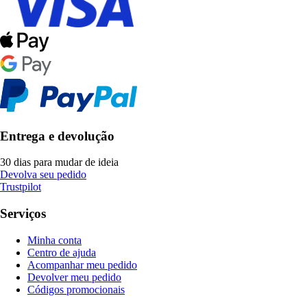
Entrega e devolução
30 dias para mudar de ideia
Devolva seu pedido
Trustpilot
Serviços
Minha conta
Centro de ajuda
Acompanhar meu pedido
Devolver meu pedido
Códigos promocionais