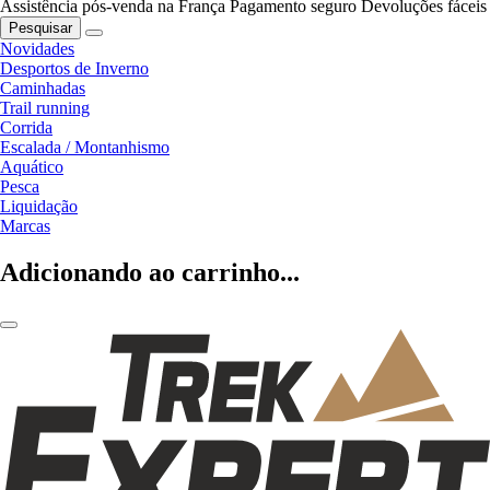
Assistência pós-venda na França
Pagamento seguro
Devoluções fáceis
Pesquisar
Novidades
Desportos de Inverno
Caminhadas
Trail running
Corrida
Escalada / Montanhismo
Aquático
Pesca
Liquidação
Marcas
Adicionando ao carrinho...