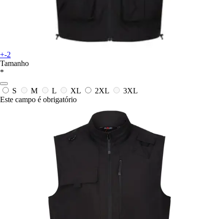
+-2
Tamanho
*
S
M
L
XL
2XL
3XL
Este campo é obrigatório