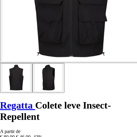
Regatta
Colete leve Insect-
Repellent
A partir de
€ 80,00
€ 46,00
-43%