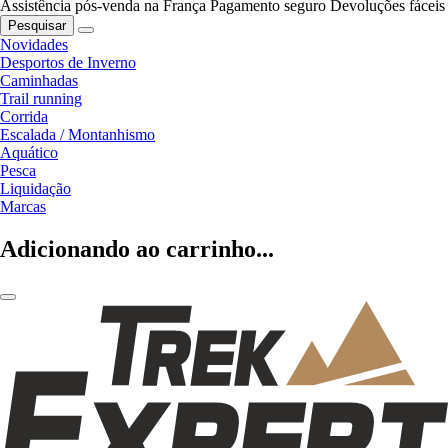
Assistência pós-venda na França
Pagamento seguro
Devoluções fáceis
Pesquisar
Novidades
Desportos de Inverno
Caminhadas
Trail running
Corrida
Escalada / Montanhismo
Aquático
Pesca
Liquidação
Marcas
Adicionando ao carrinho...