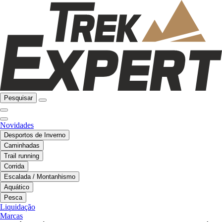
Pesquisar
Novidades
Desportos de Inverno
Caminhadas
Trail running
Corrida
Escalada / Montanhismo
Aquático
Pesca
Liquidação
Marcas