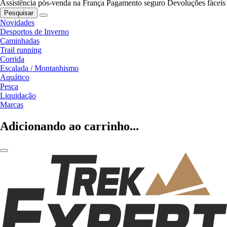
Assistência pós-venda na França
Pagamento seguro
Devoluções fáceis
Pesquisar
Novidades
Desportos de Inverno
Caminhadas
Trail running
Corrida
Escalada / Montanhismo
Aquático
Pesca
Liquidação
Marcas
Adicionando ao carrinho...