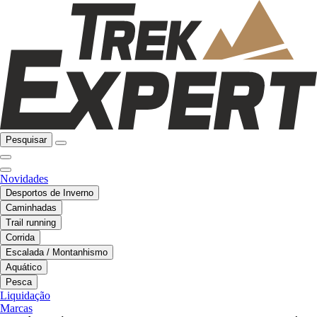
Pesquisar
Novidades
Desportos de Inverno
Caminhadas
Trail running
Corrida
Escalada / Montanhismo
Aquático
Pesca
Liquidação
Marcas