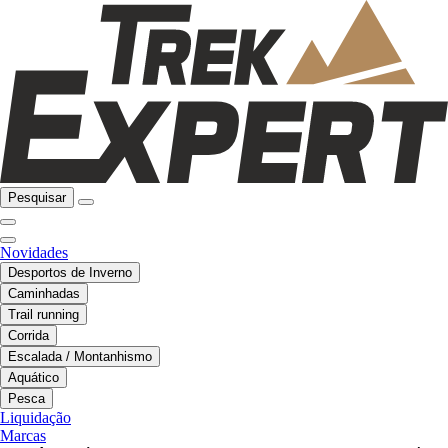
Pesquisar
Novidades
Desportos de Inverno
Caminhadas
Trail running
Corrida
Escalada / Montanhismo
Aquático
Pesca
Liquidação
Marcas