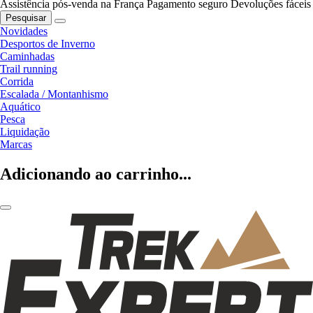
Assistência pós-venda na França
Pagamento seguro
Devoluções fáceis
Pesquisar
Novidades
Desportos de Inverno
Caminhadas
Trail running
Corrida
Escalada / Montanhismo
Aquático
Pesca
Liquidação
Marcas
Adicionando ao carrinho...