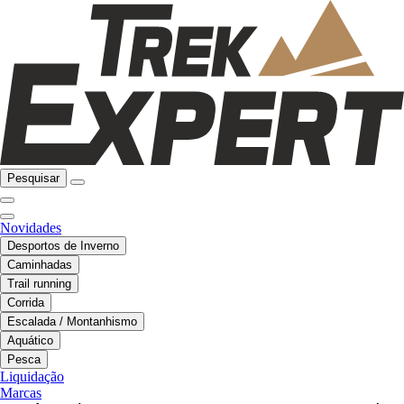
Pesquisar
Novidades
Desportos de Inverno
Caminhadas
Trail running
Corrida
Escalada / Montanhismo
Aquático
Pesca
Liquidação
Marcas