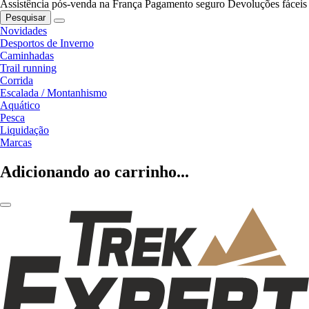
Assistência pós-venda na França
Pagamento seguro
Devoluções fáceis
Pesquisar
Novidades
Desportos de Inverno
Caminhadas
Trail running
Corrida
Escalada / Montanhismo
Aquático
Pesca
Liquidação
Marcas
Adicionando ao carrinho...