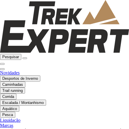
Pesquisar
Novidades
Desportos de Inverno
Caminhadas
Trail running
Corrida
Escalada / Montanhismo
Aquático
Pesca
Liquidação
Marcas