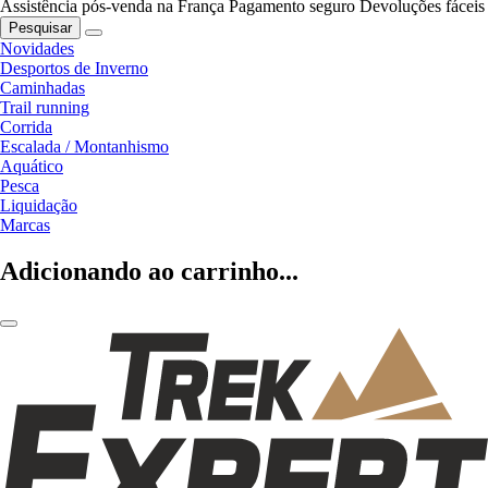
Assistência pós-venda na França
Pagamento seguro
Devoluções fáceis
Pesquisar
Novidades
Desportos de Inverno
Caminhadas
Trail running
Corrida
Escalada / Montanhismo
Aquático
Pesca
Liquidação
Marcas
Adicionando ao carrinho...