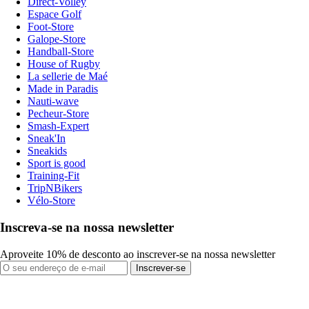
Direct-Volley
Espace Golf
Foot-Store
Galope-Store
Handball-Store
House of Rugby
La sellerie de Maé
Made in Paradis
Nauti-wave
Pecheur-Store
Smash-Expert
Sneak'In
Sneakids
Sport is good
Training-Fit
TripNBikers
Vélo-Store
Inscreva-se na nossa newsletter
Aproveite 10% de desconto ao inscrever-se na nossa newsletter
Inscrever-se