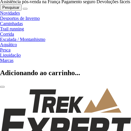
Assistência pós-venda na França
Pagamento seguro
Devoluções fáceis
Pesquisar
Novidades
Desportos de Inverno
Caminhadas
Trail running
Corrida
Escalada / Montanhismo
Aquático
Pesca
Liquidação
Marcas
Adicionando ao carrinho...