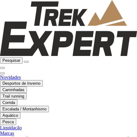
Pesquisar
Novidades
Desportos de Inverno
Caminhadas
Trail running
Corrida
Escalada / Montanhismo
Aquático
Pesca
Liquidação
Marcas