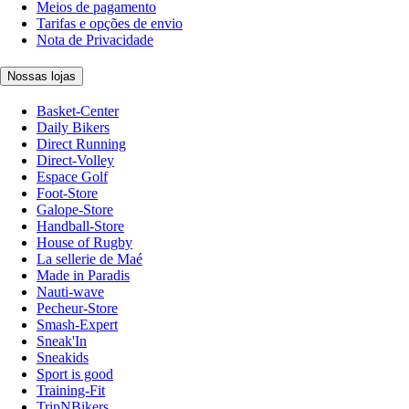
Meios de pagamento
Tarifas e opções de envio
Nota de Privacidade
Nossas lojas
Basket-Center
Daily Bikers
Direct Running
Direct-Volley
Espace Golf
Foot-Store
Galope-Store
Handball-Store
House of Rugby
La sellerie de Maé
Made in Paradis
Nauti-wave
Pecheur-Store
Smash-Expert
Sneak'In
Sneakids
Sport is good
Training-Fit
TripNBikers