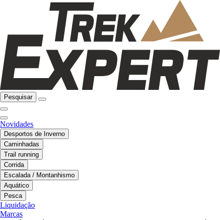
Pesquisar
Novidades
Desportos de Inverno
Caminhadas
Trail running
Corrida
Escalada / Montanhismo
Aquático
Pesca
Liquidação
Marcas