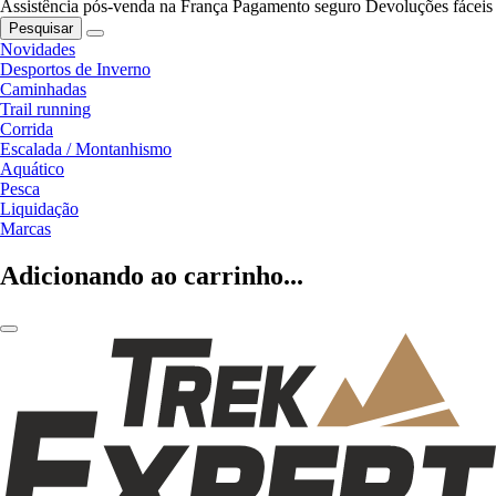
Assistência pós-venda na França
Pagamento seguro
Devoluções fáceis
Pesquisar
Novidades
Desportos de Inverno
Caminhadas
Trail running
Corrida
Escalada / Montanhismo
Aquático
Pesca
Liquidação
Marcas
Adicionando ao carrinho...