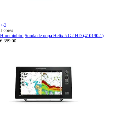
+-3
1 cores
Humminbird
Sonda de popa Helix 5 G2 HD (410190-1)
€ 359,00