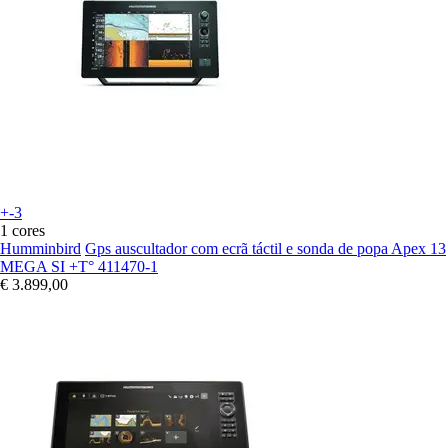
+-3
1 cores
Humminbird
Gps auscultador com ecrã táctil e sonda de popa Apex 13
MEGA SI +T° 411470-1
€ 3.899,00