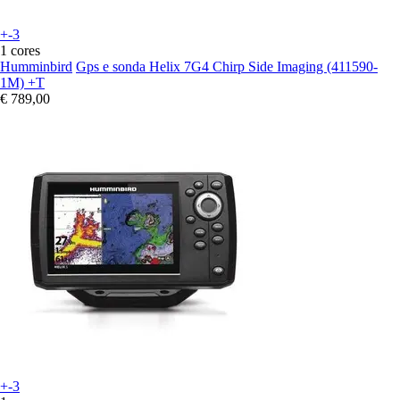
+-3
1 cores
Humminbird
Gps e sonda Helix 7G4 Chirp Side Imaging (411590-
1M) +T
€ 789,00
+-3