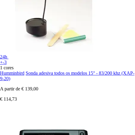
24h
+-3
1 cores
Humminbird
Sonda adesiva todos os modelos 15° - 83/200 khz (XAP-
9-20)
A partir de
€ 139,00
€ 114,73