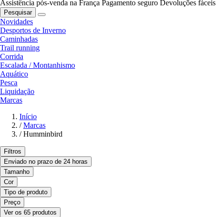
Assistência pós-venda na França
Pagamento seguro
Devoluções fáceis
Pesquisar
Novidades
Desportos de Inverno
Caminhadas
Trail running
Corrida
Escalada / Montanhismo
Aquático
Pesca
Liquidação
Marcas
Início
/
Marcas
/
Humminbird
Filtros
Enviado no prazo de 24 horas
Tamanho
Cor
Tipo de produto
Preço
Ver os 65 produtos