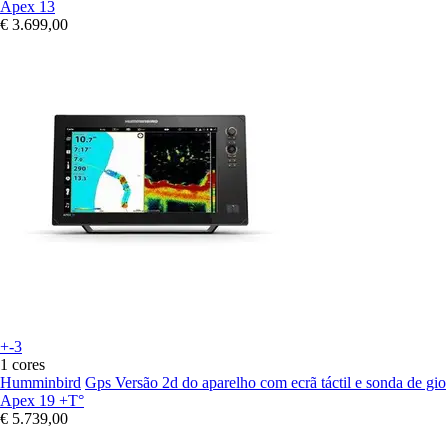
Apex 13
€ 3.699,00
+-3
1 cores
Humminbird
Gps Versão 2d do aparelho com ecrã táctil e sonda de gio
Apex 19 +T°
€ 5.739,00