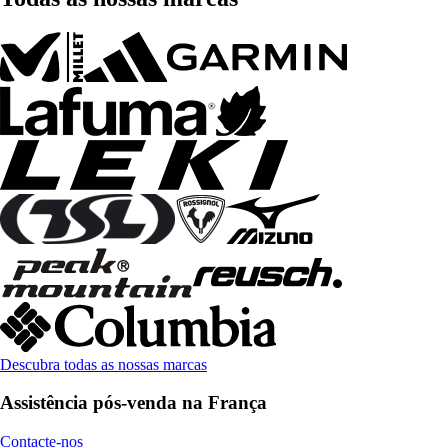
Descubra todas as nossas marcas
Assistência pós-venda na França
Contacte-nos