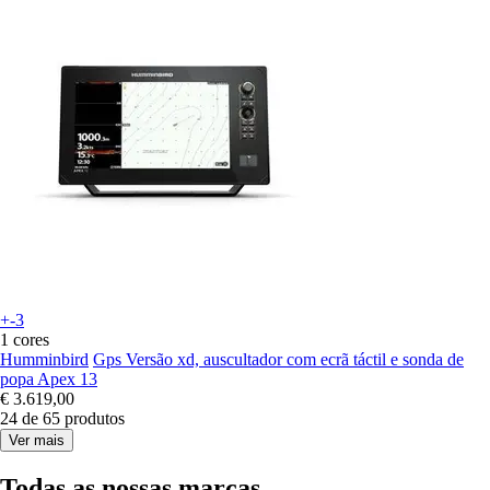
+-3
1 cores
Humminbird
Gps Versão xd, auscultador com ecrã táctil e sonda de
popa Apex 13
€ 3.619,00
24 de 65 produtos
Ver mais
Todas as nossas marcas