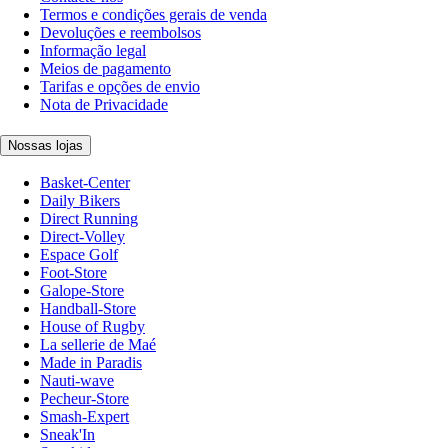
Termos e condições gerais de venda
Devoluções e reembolsos
Informação legal
Meios de pagamento
Tarifas e opções de envio
Nota de Privacidade
Nossas lojas
Basket-Center
Daily Bikers
Direct Running
Direct-Volley
Espace Golf
Foot-Store
Galope-Store
Handball-Store
House of Rugby
La sellerie de Maé
Made in Paradis
Nauti-wave
Pecheur-Store
Smash-Expert
Sneak'In