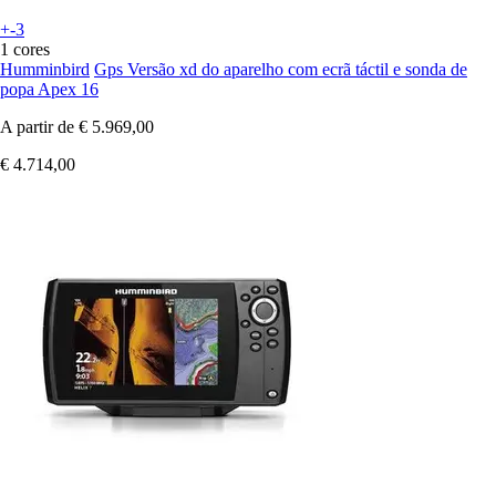
+-3
1 cores
Humminbird
Gps Versão xd do aparelho com ecrã táctil e sonda de
popa Apex 16
A partir de
€ 5.969,00
€ 4.714,00