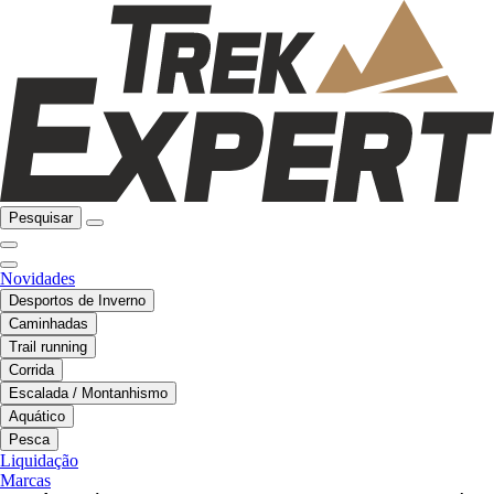
Pesquisar
Novidades
Desportos de Inverno
Caminhadas
Trail running
Corrida
Escalada / Montanhismo
Aquático
Pesca
Liquidação
Marcas