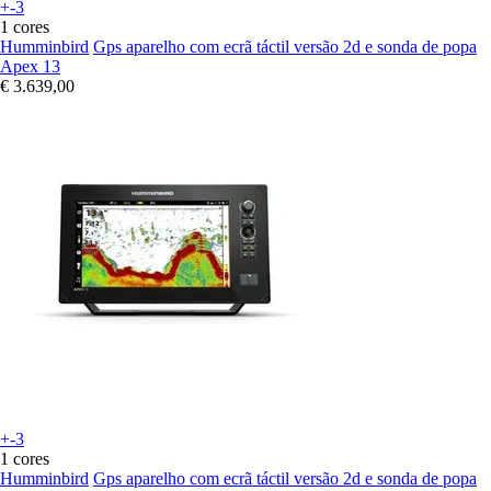
+-3
1 cores
Humminbird
Gps aparelho com ecrã táctil versão 2d e sonda de popa
Apex 13
€ 3.639,00
+-3
1 cores
Humminbird
Gps aparelho com ecrã táctil versão 2d e sonda de popa