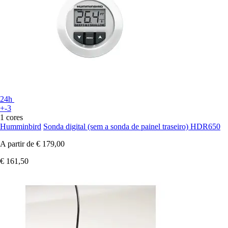
24h
+-3
1 cores
Humminbird
Sonda digital (sem a sonda de painel traseiro) HDR650
A partir de
€ 179,00
€ 161,50