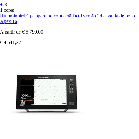
+-3
1 cores
Humminbird
Gps aparelho com ecrã táctil versão 2d e sonda de popa
Apex 16
A partir de
€ 5.799,00
€ 4.541,37