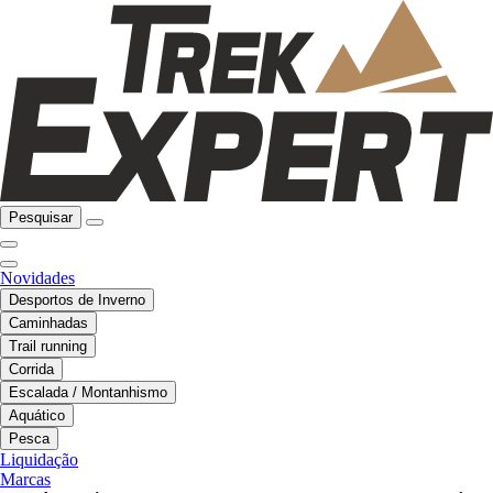
Pesquisar
Novidades
Desportos de Inverno
Caminhadas
Trail running
Corrida
Escalada / Montanhismo
Aquático
Pesca
Liquidação
Marcas