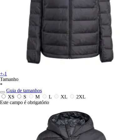
+-1
Tamanho
*
Guia de tamanhos
XS
S
M
L
XL
2XL
Este campo é obrigatório