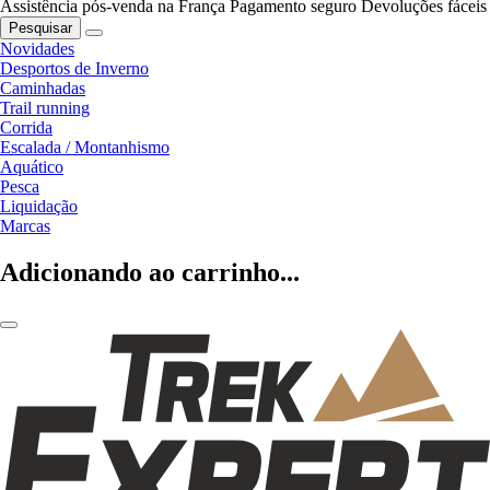
Assistência pós-venda na França
Pagamento seguro
Devoluções fáceis
Pesquisar
Novidades
Desportos de Inverno
Caminhadas
Trail running
Corrida
Escalada / Montanhismo
Aquático
Pesca
Liquidação
Marcas
Adicionando ao carrinho...