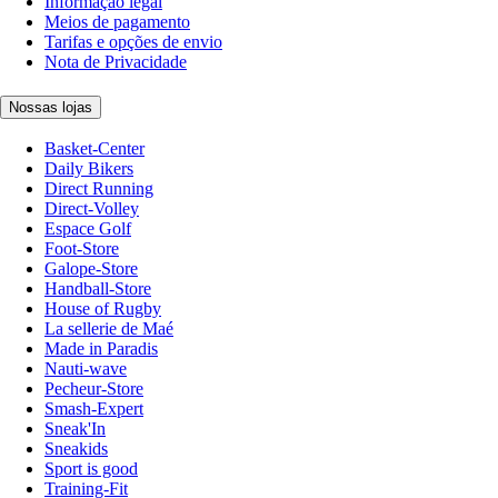
Informação legal
Meios de pagamento
Tarifas e opções de envio
Nota de Privacidade
Nossas lojas
Basket-Center
Daily Bikers
Direct Running
Direct-Volley
Espace Golf
Foot-Store
Galope-Store
Handball-Store
House of Rugby
La sellerie de Maé
Made in Paradis
Nauti-wave
Pecheur-Store
Smash-Expert
Sneak'In
Sneakids
Sport is good
Training-Fit